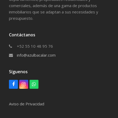
comerciales, además de una gama de productos
inmobiliarios que se adaptan a sus necesidades y
presupuesto.
Contáctanos
+52 55 10 48 95 76
info@azulbacalar.com
Síguenos
F
I
W
a
n
h
c
s
a
e
t
t
Aviso de Privacidad
b
a
s
o
g
a
o
r
p