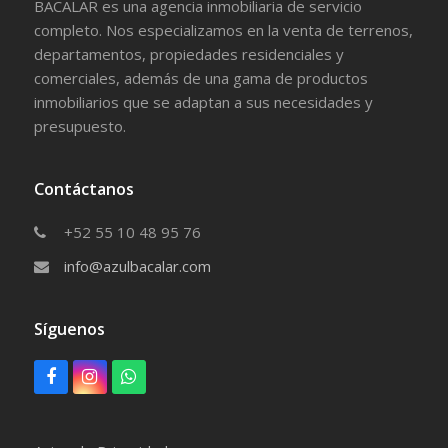
BACALAR es una agencia inmobiliaria de servicio
completo. Nos especializamos en la venta de terrenos,
departamentos, propiedades residenciales y
comerciales, además de una gama de productos
inmobiliarios que se adaptan a sus necesidades y
presupuesto.
Contáctanos
+52 55 10 48 95 76
info@azulbacalar.com
Síguenos
F
I
W
a
n
h
c
s
a
e
t
t