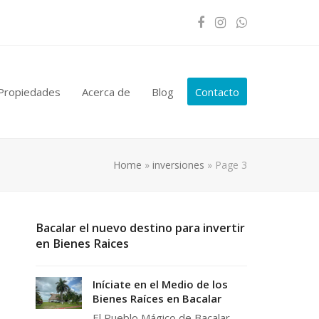
Facebook
Instagram
Whatsapp
Propiedades
Acerca de
Blog
Contacto
Home
»
inversiones
»
Page 3
Bacalar el nuevo destino para invertir
en Bienes Raices
Iníciate en el Medio de los
Bienes Raíces en Bacalar
El Pueblo Mágico de Bacalar,