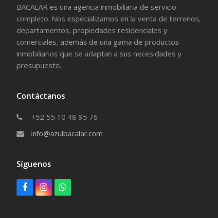
BACALAR es una agencia inmobiliaria de servicio
completo. Nos especializamos en la venta de terrenos,
departamentos, propiedades residenciales y
comerciales, además de una gama de productos
inmobiliarios que se adaptan a sus necesidades y
presupuesto.
Contáctanos
+52 55 10 48 95 76
info@azulbacalar.com
Síguenos
F
I
W
a
n
h
c
s
a
e
t
t