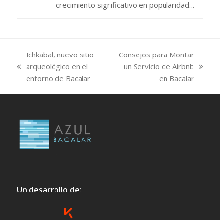
crecimiento significativo en popularidad…
Ichkabal, nuevo sitio
Consejos para Montar
arqueológico en el
un Servicio de Airbnb
previous
next
entorno de Bacalar
en Bacalar
post:
post:
Un desarrollo de: